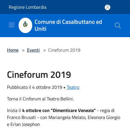
Salta al contenuto principale
Regione Lombardia
Comune di Casalbuttano ed
Uniti
Home
>
Eventi
>
Cineforum 2019
Cineforum 2019
Pubblicato il 4 ottobre 2019 •
Teatro
Torna il Cinforum al Teatro Bellini.
Inizia il
4 ottobre con "Dimenticare Venezia"
- regia di
Franco Brusati - con Mariangela Melato, Eleonora Giorgio
e Erlan Josephon