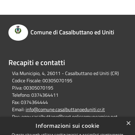
Comune di Casalbuttano ed Uniti
Recapiti e contatti
Via Municipio, 4, 26011 - Casalbuttano ed Uniti (CR)
Codice Fiscale:
00305070195
P.Iva:
00305070195
Telefono:
0374364411
Fax:
0374364444
Email:
info@comune.casalbuttanoeduniti.cr.it
Pec:
egov.casalbuttano@cert.poliscomuneamico.net
×
Informazioni sui cookie
Questo sito web utilizza cookie tecnici e assimilati strettamente