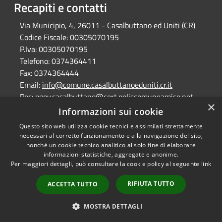
Recapiti e contatti
Via Municipio, 4, 26011 - Casalbuttano ed Uniti (CR)
Codice Fiscale:
00305070195
P.Iva:
00305070195
Telefono:
0374364411
Fax:
0374364444
Email:
info@comune.casalbuttanoeduniti.cr.it
Pec:
egov.casalbuttano@cert.poliscomuneamico.net
×
Informazioni sui cookie
Questo sito web utilizza cookie tecnici e assimilati strettamente
RSS
Copyright © 2026 • Comune di
necessari al corretto funzionamento e alla navigazione del sito,
Accessibilità
Casalbuttano ed Uniti •
nonché un cookie tecnico analitico al solo fine di elaborare
Privacy
Municipium
informazioni statistiche, aggregate e anonime.
Powered by
•
Per maggiori dettagli, può consultare la cookie policy al seguente
link
Cookie
Accesso redazione
Mappa del sito
RIFIUTA TUTTO
ACCETTA TUTTO
dichiarazione di
accessibilità
MOSTRA DETTAGLI