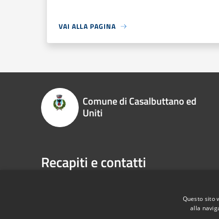
VAI ALLA PAGINA
Comune di Casalbuttano ed
Uniti
Recapiti e contatti
Via Municipio, 4, 26011 - Casalbuttano ed Uniti (CR
Codice Fiscale:
00305070195
Questo sito 
P.Iva:
00305070195
alla navig