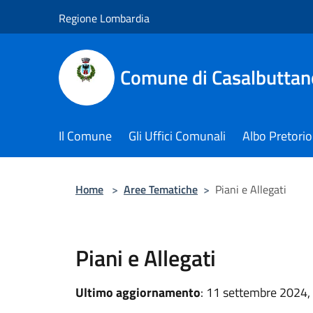
Salta al contenuto principale
Regione Lombardia
Comune di Casalbuttano
Il Comune
Gli Uffici Comunali
Albo Pretorio
Home
>
Aree Tematiche
>
Piani e Allegati
Piani e Allegati
Ultimo aggiornamento
: 11 settembre 2024,