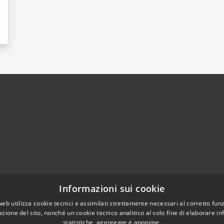
)
Telefono:
0374364411
Informazioni sui cookie
Fax:
0374364444
web utilizza cookie tecnici e assimilati strettamente necessari al corretto fu
Email:
info@comune.casalbuttanoeduniti.cr.it
azione del sito, nonché un cookie tecnico analitico al solo fine di elaborare i
Pec:
egov.casalbuttano@cert.poliscomuneamico.net
statistiche, aggregate e anonime.