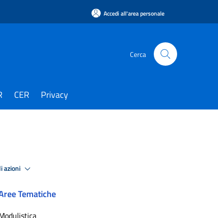
Accedi all'area personale
Cerca
R
CER
Privacy
i azioni
Aree Tematiche
Modulistica