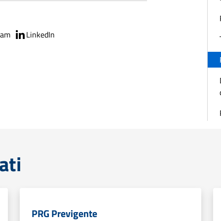
ram
LinkedIn
ati
PRG Previgente