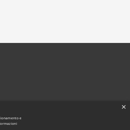
×
nzionamento e
nformazioni