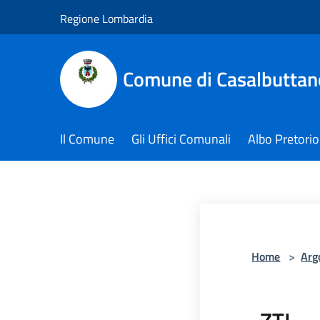
Salta al contenuto principale
Regione Lombardia
Comune di Casalbuttano
Il Comune
Gli Uffici Comunali
Albo Pretorio
Home
>
Arg