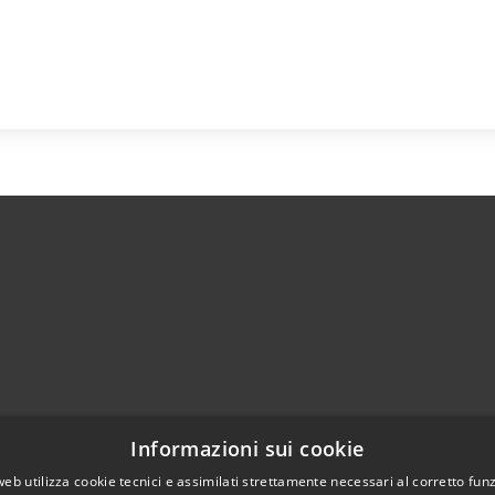
)
Telefono:
0374364411
Informazioni sui cookie
Fax:
0374364444
web utilizza cookie tecnici e assimilati strettamente necessari al corretto fu
Email:
info@comune.casalbuttanoeduniti.cr.it