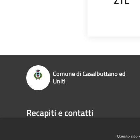
ZTL
Comune di Casalbuttano ed
Uniti
Recapiti e contatti
Via Municipio, 4, 26011 - Casalbuttano ed Uniti (CR
Codice Fiscale:
00305070195
Questo sito 
P.Iva:
00305070195